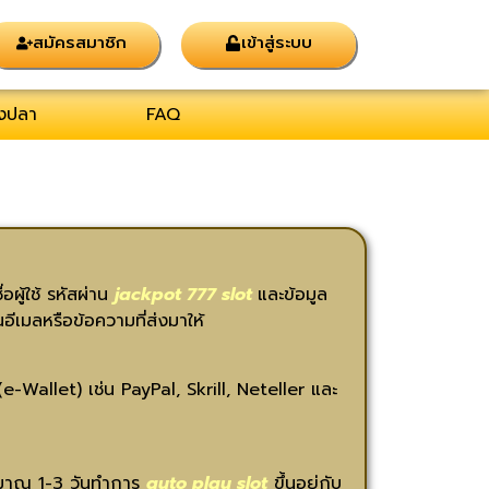
สมัครสมาชิก
เข้าสู่ระบบ
ิงปลา
FAQ
อผู้ใช้ รหัสผ่าน
jackpot 777 slot
และข้อมูล
ีเมลหรือข้อความที่ส่งมาให้
-Wallet) เช่น PayPal, Skrill, Neteller และ
ประมาณ 1-3 วันทำการ
auto play slot
ขึ้นอยู่กับ